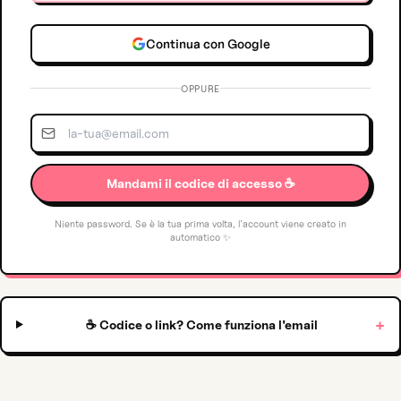
Continua con Google
OPPURE
Mandami il codice di accesso ☕️
Niente password. Se è la tua prima volta, l'account viene creato in
automatico ✨
+
☕️ Codice o link? Come funziona l'email